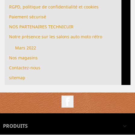
RGPD, politique de confidentialité et cookies
Paiement sécurisé
NOS PARTENAIRES TECHNICUIR
Notre présence sur les salons auto moto rétro
Mars 2022
Nos magasins
Contactez-nous
sitemap
Facebook
PRODUITS
