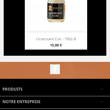
Cicatrisant Cuir - T002-B
15,00 €
Prix
Facebook
PRODUITS

NOTRE ENTREPRISE
