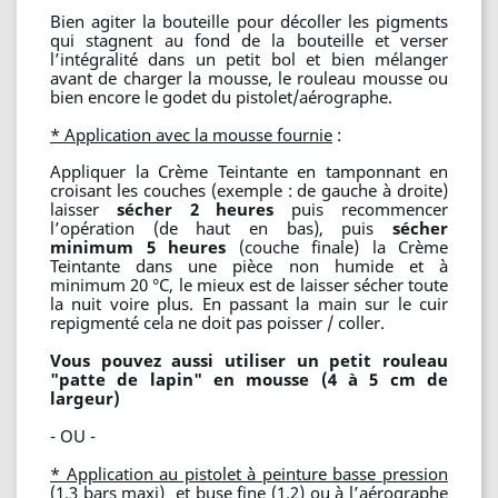
Bien agiter la bouteille pour décoller les pigments
qui stagnent au fond de la bouteille et verser
l’intégralité dans un petit bol et bien mélanger
avant de charger la mousse, le rouleau mousse ou
bien encore le godet du pistolet/aérographe.
* Application avec la mousse fournie
:
Appliquer la Crème Teintante en tamponnant en
croisant les couches (exemple : de gauche à droite)
laisser
sécher 2 heures
puis recommencer
l’opération (de haut en bas), puis
sécher
minimum 5 heures
(couche finale) la Crème
Teintante dans une pièce non humide et à
minimum 20 °C, le mieux est de laisser sécher toute
la nuit voire plus. En passant la main sur le cuir
repigmenté cela ne doit pas poisser / coller.
Vous pouvez aussi utiliser un petit rouleau
"patte de lapin" en mousse (4 à 5 cm de
largeur)
- OU -
* Application au pistolet à peinture basse pression
(1.3 bars maxi) et buse fine (1.2) ou à l’aérographe