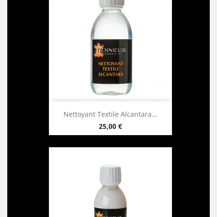
Nettoyant Textile Alcantara...
25,00 €
Prix