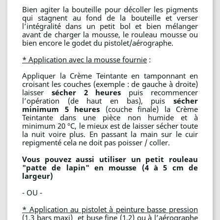
Bien agiter la bouteille pour décoller les pigments
qui stagnent au fond de la bouteille et verser
l’intégralité dans un petit bol et bien mélanger
avant de charger la mousse, le rouleau mousse ou
bien encore le godet du pistolet/aérographe.
* Application avec la mousse fournie
:
Appliquer la Crème Teintante en tamponnant en
croisant les couches (exemple : de gauche à droite)
laisser
sécher 2 heures
puis recommencer
l’opération (de haut en bas), puis
sécher
minimum 5 heures
(couche finale) la Crème
Teintante dans une pièce non humide et à
minimum 20 °C, le mieux est de laisser sécher toute
la nuit voire plus. En passant la main sur le cuir
repigmenté cela ne doit pas poisser / coller.
Vous pouvez aussi utiliser un petit rouleau
"patte de lapin" en mousse (4 à 5 cm de
largeur)
- OU -
* Application au pistolet à peinture basse pression
(1.3 bars maxi) et buse fine (1.2) ou à l’aérographe