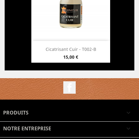
Cicatrisant Cuir - T002-B
15,00 €
Prix
Facebook
PRODUITS

NOTRE ENTREPRISE
