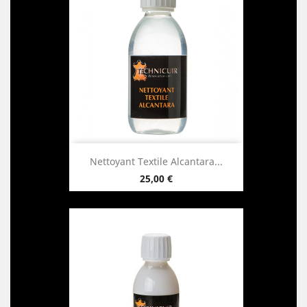
Nettoyant Textile Alcantara...
25,00 €
Prix